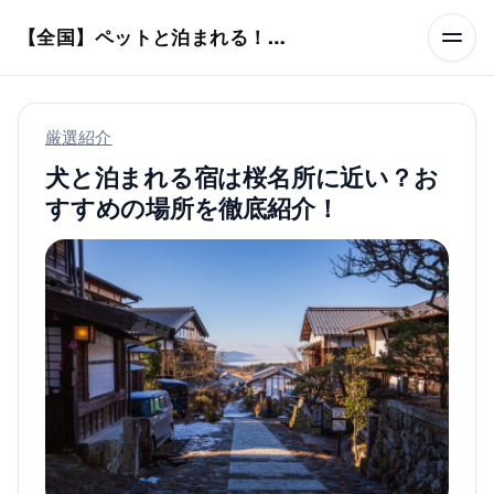
本文へスキップ
【全国】ペットと泊まれる！ホテル・旅館・ヴィラ
厳選紹介
犬と泊まれる宿は桜名所に近い？お
すすめの場所を徹底紹介！