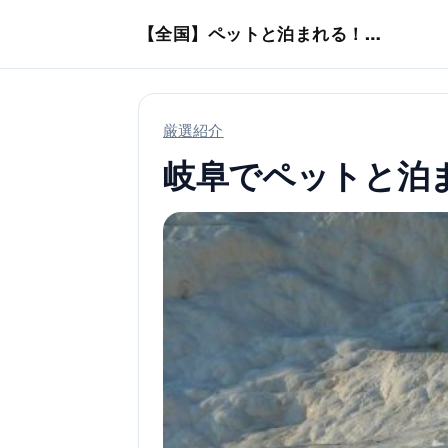
本文へスキップ
【全国】ペットと泊まれる！ホテル・旅館・ヴィラ
厳選紹介
岐阜でペットと泊