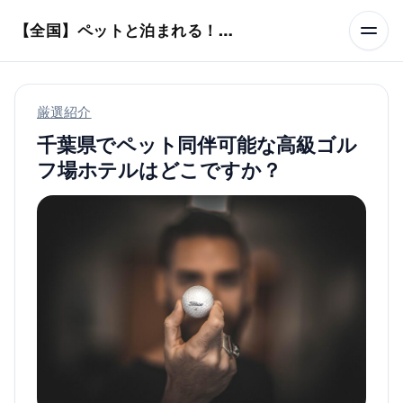
本文へスキップ
【全国】ペットと泊まれる！ホテル・旅館・ヴィラ
厳選紹介
千葉県でペット同伴可能な高級ゴル
フ場ホテルはどこですか？