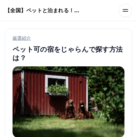
本文へスキップ
【全国】ペットと泊まれる！ホテル・旅館・ヴィラ
厳選紹介
ペット可の宿をじゃらんで探す方法
は？