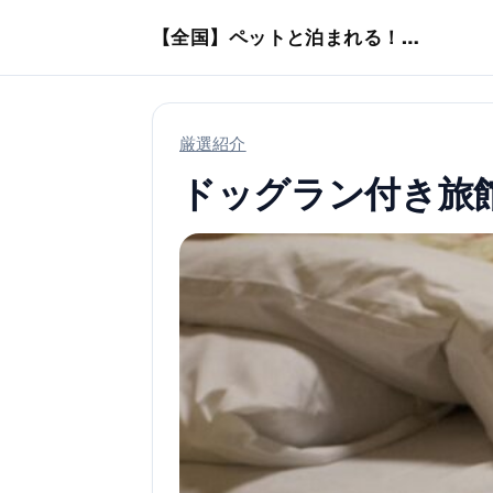
本文へスキップ
【全国】ペットと泊まれる！ホテル・旅館・ヴィラ
厳選紹介
ドッグラン付き旅